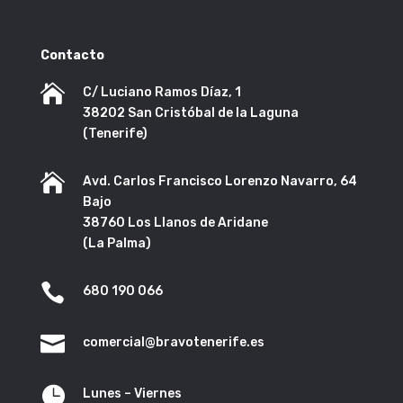
Contacto

C/ Luciano Ramos Díaz, 1
38202 San Cristóbal de la Laguna
(Tenerife)

Avd. Carlos Francisco Lorenzo Navarro, 64
Bajo
38760 Los Llanos de Aridane
(La Palma)

680 190 066

comercial@bravotenerife.es

Lunes – Viernes